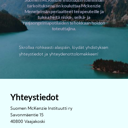
tarkoituksena on kouluttaa Mckenzie
Menetelmän periaatteet terapeuteille ja
tukea heitä niska-, selkä- ja
raajaongelmapotilaiden tehokkaan hoidon
toteuttajina.
Skrollaa rohkeasti alaspäin, löydät yhdistyksen
yhteystiedot ja yhteydenottolomakkeen!
Yhteystiedot
Suomen McKenzie Instituutti ry
Savonmäentie 15
40800 Vaajakoski