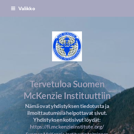
Siirry
Valikko
sivun
sisältöön
Suomen McKenzie Instituutti ry
Tervetuloa Suomen
McKenzie Instituuttiin
Nämä ovat yhdistyksen tiedotusta ja
ilmoittautumisia helpottavat sivut.
Yhdistyksen kotisivut löydät:
https://fi.mckenzieinstitute.org/
Suomen McKenzie Instituutin toiminnan